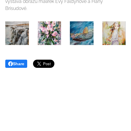
výstava obrazů malířek Evy Faldynové a Hany
Brisudové.
Share